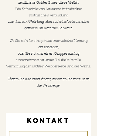
zertifizierte Guides Ihnen diese Vielfalt.
Die Kathedrale von Lausanne ist in direkter
historischen Verbindung
zum Lavaux-Weinberg, aber auch das bedeutendste
gotische Bauwerk der Schweiz.
Ob Sie sich für eine private thematische Führung
entscheiden,
oder Sie mit uns einen Gruppenausflug
unternehmen, ist unser Ziel die kulturelle
Vermittlung der subtilen Welt der Rebe und des Weins.
Zögern Sie also nicht länger, kommen Sie mit uns in
die Weinberge!
KontaKt