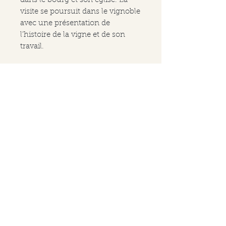
dans le bourg et son église. La
visite se poursuit dans le vignoble
avec une présentation de
l’histoire de la vigne et de son
travail.
SUR DEMANDE : une
récompense à votre marche
pourra être une belle dégustation
des vins de Luins, village où
prendra fin la balade.
Dégustation non incluse dans le
forfait.
Informations pratiques
2 heures de balade (environ 1
heure de marche et 1 heure de
présentation).
W A L K & W I N E | Lutry -
Parcours facile sur 2 km.