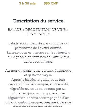
francs
3 h 30 min
3
990 CHF
suisses
h
3
0
Description du service
m
i
BALADE + DÉGUSTATION DE VINS +
n
PIC-NIC-CHIC
Balade accompagnée par un guide du
patrimoine de Lavaux certifié.
Laissez-vous emmener sur les chemins
du vignoble en terrasses de Lavaux et à
travers ses villages.
Au menu : patrimoine culturel, historique
et gastronomique.
Après la balade, le guide vous fera
découvrir un lieu unique, au cœur du
vignoble où vous serez reçu par un
vigneron qui vous proposera une
dégustation de vins accompagnée d’un
pic-nic gastronomique, préparé à base de